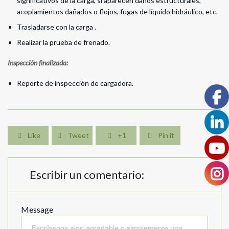
significativos de la carga, si aparecen daños estructurales,
acoplamientos dañados o flojos, fugas de líquido hidráulico, etc.
Trasladarse con la carga .
Realizar la prueba de frenado.
Inspección finalizada:
Reporte de inspección de cargadora.
Like
Tweet
+1
Pin it




Escribir un comentario:
Message